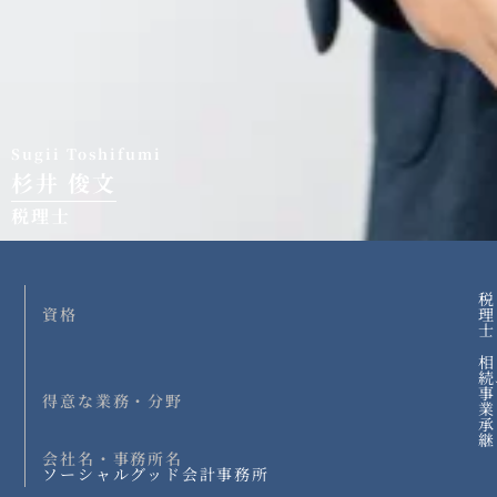
Sugii Toshifumi
杉井 俊文
税理士
税
資格
理
士
相
続
事
得意な業務・分野
業
承
継
会社名・事務所名
ソーシャルグッド会計事務所