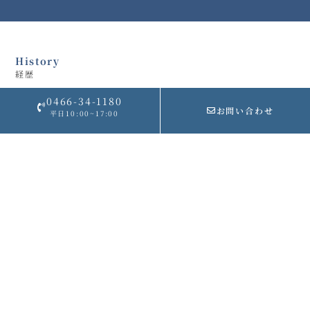
History
経歴
0466-34-1180
2014年
明治大学専門職大学院会計専門職専攻科修了
お問い合わせ
平日10:00~17:00
2014年～
大手税理士法人で、相続事業承継業務を中心
に勤務
2021年
立教大学大学院社会デザイン研究科終了
2021年
ソーシャルグッド会計事務所 設立
Message
メッセージ